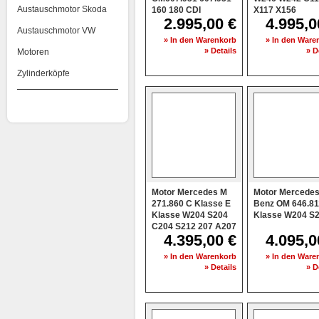
Austauschmotor Skoda
160 180 CDI
X117 X156
2.995,00 €
4.995,0
Austauschmotor VW
» In den Warenkorb
» In den Ware
» Details
» D
Motoren
Zylinderköpfe
Motor Mercedes M
Motor Mercedes
271.860 C Klasse E
Benz OM 646.81
Klasse W204 S204
Klasse W204 S
C204 S212 207 A207
4.395,00 €
4.095,0
» In den Warenkorb
» In den Ware
» Details
» D