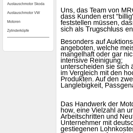
Austauschmotor Skoda
Uns, das Team von MRG 
Austauschmotor VW
dass Kunden erst "billi
feststellen müssen, das
Motoren
Trugschluss
sich als
en
Zylinderköpfe
Besonders auf Auktion
angeboten, welche mei
mangelhaft oder gar nic
intensive Reinigung;
unterscheiden sie sich 
im Vergleich mit den h
Produkten. Auf den zwei
Langlebigkeit, Passgena
Das Handwerk der Moto
how, eine Vielzahl an u
Arbeitschritten und Neut
Unternehmer mit deutsch
gestiegenen Lohnkosten